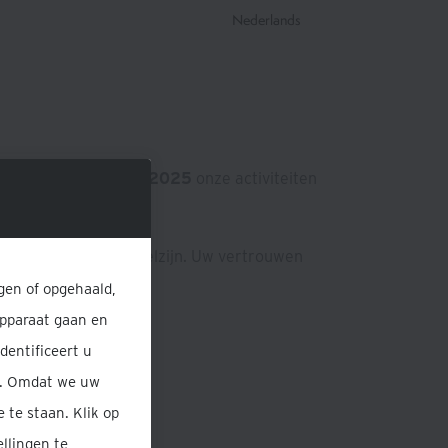
Nederlands
wij eind
september 2025
onze activiteiten
en aan uw rust en welzijn. Uw vertrouwen
gen of opgehaald,
apparaat gaan en
dentificeert u
n. Omdat we uw
 te staan. Klik op
llingen te