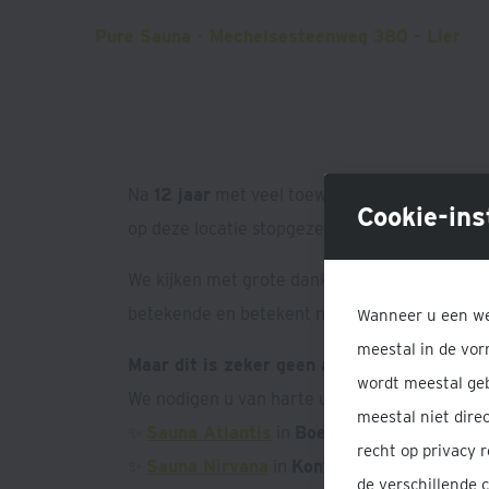
Pure Sauna - Mechelsesteenweg 380 - Lier
Na
12 jaar
met veel toewijding en plezier de 
Cookie-ins
op deze locatie stopgezet.
We kijken met grote dankbaarheid terug op d
betekende en betekent nog steeds heel veel 
Wanneer u een we
meestal in de vor
Maar dit is zeker geen afscheid!
wordt meestal geb
We nodigen u van harte uit om ons te blijven 
meestal niet dir
✨
Sauna Atlantis
in
Boechout
recht op privacy 
✨
Sauna Nirvana
in
Kontich
de verschillende 