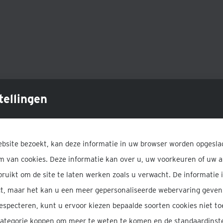
uitbating van
Pure Sauna te Lier
verzorgd te hebben, hebben 
tellingen
e voorbije jaren waarin we u mochten verwelkomen en bijdrag
voor ons.
bsite bezoekt, kan deze informatie in uw browser worden opgesla
m van cookies. Deze informatie kan over u, uw voorkeuren of uw 
ruikt om de site te laten werken zoals u verwacht. De informatie i
bezoeken in onze andere wellnesslocaties:
ect, maar het kan u een meer gepersonaliseerde webervaring geve
respecteren, kunt u ervoor kiezen bepaalde soorten cookies niet toe
categorie koppen om meer te weten te komen en de standaardinste